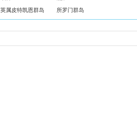
英属皮特凯恩群岛
所罗门群岛