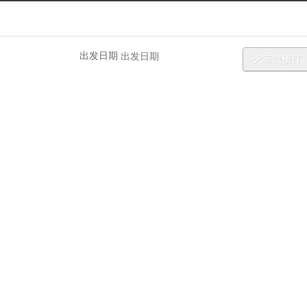
斯洛文尼亚天气预报查询-4436x12
出发日期
火车票预订