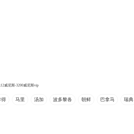
6x12威尼斯-3200威尼斯vip
乍得
马里
汤加
波多黎各
朝鲜
巴拿马
瑞典