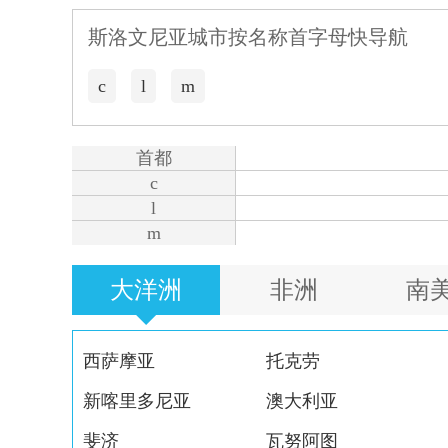
斯洛文尼亚城市按名称首字母快导航
c
l
m
首都
c
l
m
大洋洲
非洲
南
西萨摩亚
托克劳
新喀里多尼亚
澳大利亚
斐济
瓦努阿图