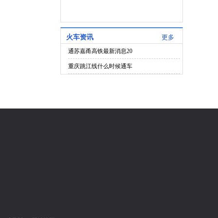
火车资讯
更多
通苏嘉甬高铁最新消息20
重庆跳江线什么时候通车