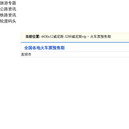
旅游专题
公路资讯
铁路资讯
轮渡码头
当前位置:
4436x12威尼斯-3200威尼斯vip
> 火车票预售期
全国各地火车票预售期
直辖市