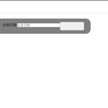
出发日期
火车票预订