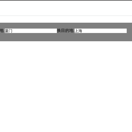
地
换
目的地