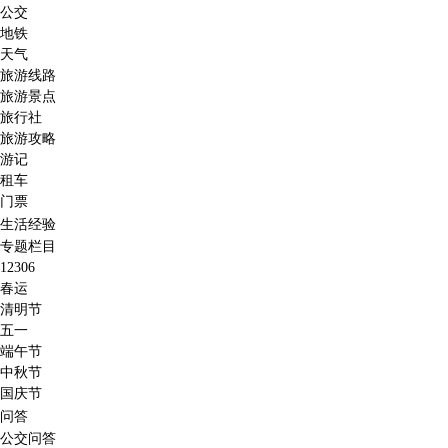
公交
地铁
天气
旅游线路
旅游景点
旅行社
旅游攻略
游记
租车
门票
生活经验
专题栏目
12306
春运
清明节
五一
端午节
中秋节
国庆节
问答
公交问答