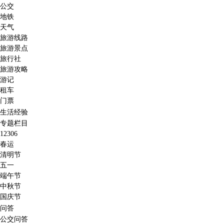
公交
地铁
天气
旅游线路
旅游景点
旅行社
旅游攻略
游记
租车
门票
生活经验
专题栏目
12306
春运
清明节
五一
端午节
中秋节
国庆节
问答
公交问答