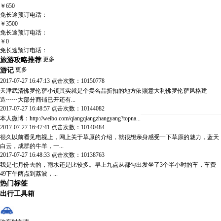
￥650
免长途预订电话：
￥3500
免长途预订电话：
￥0
免长途预订电话：
旅游攻略推荐
更多
游记
更多
2017-07-27 16:47:13
点击次数：10150778
天津武清佛罗伦萨小镇其实就是个卖名品折扣的地方依照意大利佛罗伦萨风格建
造⋯⋯大部分商铺已开还有...
2017-07-27 16:48:57
点击次数：10144082
本人微博：http://weibo.com/qiangqiangzhangyang?topna...
2017-07-27 16:47:41
点击次数：10140484
很久以前看见电视上，网上关于草原的介绍，就很想亲身感受一下草原的魅力，蓝天
白云，成群的牛羊，一...
2017-07-27 16:48:33
点击次数：10138763
我是七月份去的，雨水还是比较多。早上九点从都匀出发坐了3个半小时的车，车费
49下午两点到荔波，...
热门标签
出行工具箱