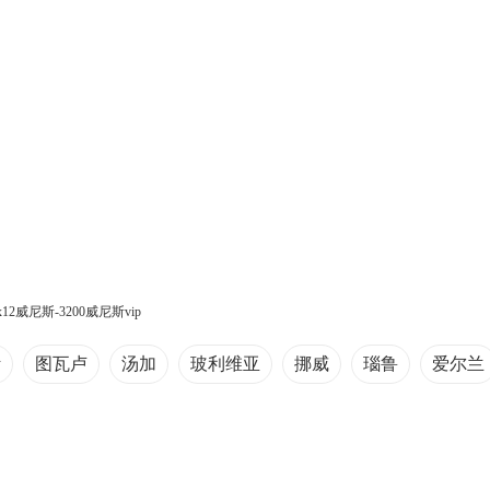
6x12威尼斯-3200威尼斯vip
斯
图瓦卢
汤加
玻利维亚
挪威
瑙鲁
爱尔兰