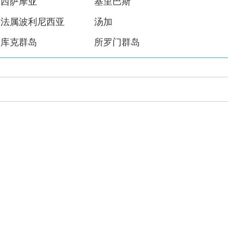
西萨摩亚
基里巴斯
法属波利尼西亚
汤加
库克群岛
所罗门群岛