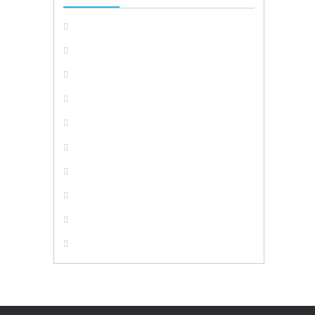









