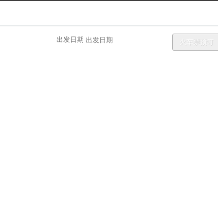
预报查询-4436x12威尼斯
出发日期
火车票预订