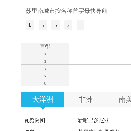
苏里南城市按名称首字母快导航
k
n
p
s
t
首都
k
n
p
s
t
大洋洲
非洲
南
瓦努阿图
新喀里多尼亚