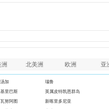
美洲
北美洲
欧洲
亚
汤加
瑙鲁
基里巴斯
英属皮特凯恩群岛
瓦努阿图
新喀里多尼亚