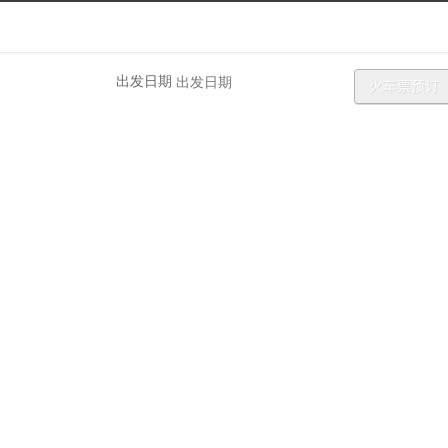
预报查询-4436x12威尼斯
出发日期
火车票预订