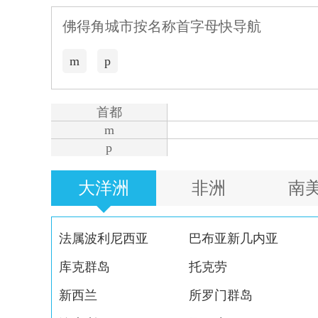
佛得角城市按名称首字母快导航
m
p
首都
m
p
大洋洲
非洲
南
法属波利尼西亚
巴布亚新几内亚
库克群岛
托克劳
新西兰
所罗门群岛