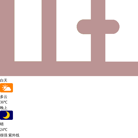
白天
多云
36℃
晚上
晴
24℃
很强
紫外线