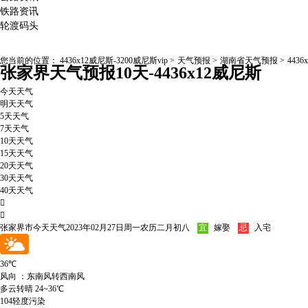
铁路资讯
轮渡码头
您当前的位置：
4436x12威尼斯-3200威尼斯vip
>
天气预报
>
湖南省天气预报
>
4436
张家界天气预报10天-4436x12威尼斯
今天天气
明天天气
5天天气
7天天气
10天天气
15天天气
20天天气
30天天气
40天天气


张家界市今天天气
2023年02月27日
周一
农历二月初八
宜
嫁娶
忌
入宅
36
℃
风向 ：东南风转西南风
多云转晴
24~36℃
104轻度污染