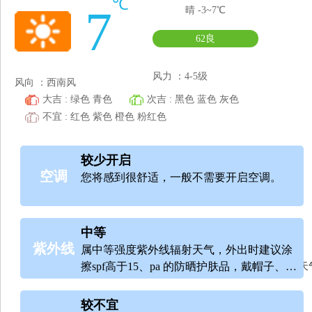
℃
7
晴
-3~7℃
62良
风力 ：4-5级
风向 ：西南风
大吉 : 绿色 青色
次吉 : 黑色 蓝色 灰色
不宜 : 红色 紫色 橙色 粉红色
较少开启
空调
您将感到很舒适，一般不需要开启空调。
中等
紫外线
属中等强度紫外线辐射天气，外出时建议涂
擦spf高于15、pa 的防晒护肤品，戴帽子、太
40天天
阳镜。
较不宜