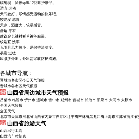
辐射弱，涂擦spf8-12防晒护肤品。
适宜
运动
天气较好，尽情感受运动的快乐吧。
较易发
感冒
天凉，湿度大，较易感冒。
舒适
穿衣
建议穿长袖衬衫单裤等服装。
较适宜
洗车
无雨且风力较小，易保持清洁度。
易发
过敏
应减少外出，外出需采取防护措施。
各城市导航 :
晋城市各市区今日天气预报
晋城市各市区天气预报
山西省周边城市天气预报
吕梁市
临汾市
忻州市
运城市
晋中市
朔州市
晋城市
长治市
阳泉市
大同市
太原市
全国天气预报
全国天气
北京市
天津市
河北省
山西省
内蒙古自治区
辽宁省
吉林省
黑龙江省
上海市
江苏省
浙江省
山西省旅游天气
山西出行工具
山西汽车时刻表