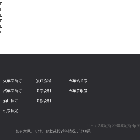






火车票预订
预订流程
火车站退票
汽车票预订
退票说明
火车票改签
酒店预订
退款说明
机票预定
4436x12威尼斯-3200威尼斯vip
如有意见、反馈、侵权或投诉等情况，请联系