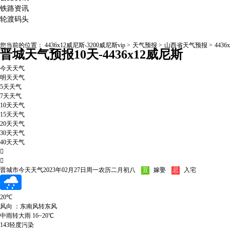
铁路资讯
轮渡码头
您当前的位置：
4436x12威尼斯-3200威尼斯vip
>
天气预报
>
山西省天气预报
>
4436
晋城天气预报10天-4436x12威尼斯
今天天气
明天天气
5天天气
7天天气
10天天气
15天天气
20天天气
30天天气
40天天气


晋城市今天天气
2023年02月27日
周一
农历二月初八
宜
嫁娶
忌
入宅
20
℃
风向 ：东南风转东风
中雨转大雨
16~20℃
143轻度污染