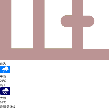
白天
中雨
20℃
晚上
大雨
16℃
最弱
紫外线