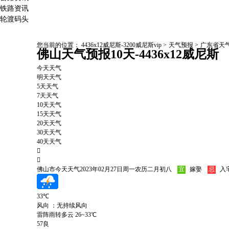
铁路资讯
轮渡码头
您当前的位置：
4436x12威尼斯-3200威尼斯vip
>
天气预报
>
广东省天
佛山天气预报10天-4436x12威尼斯
今天天气
明天天气
5天天气
7天天气
10天天气
15天天气
20天天气
30天天气
40天天气


佛山市今天天气
2023年02月27日
周一
农历二月初八
宜
嫁娶
忌
入
33
℃
风向 ：无持续风向
雷阵雨转多云
26~33℃
57良