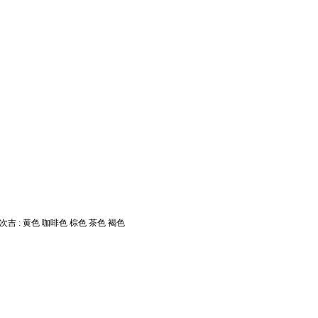
次吉 : 黄色 咖啡色 棕色 茶色 褐色