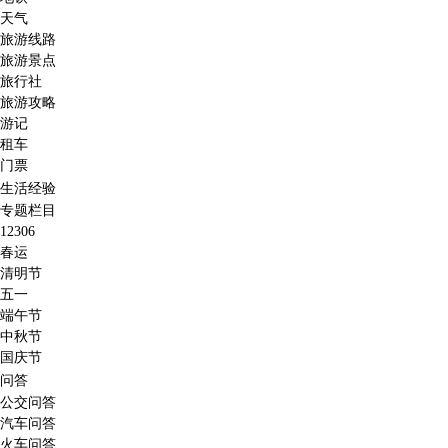
天气
旅游线路
旅游景点
旅行社
旅游攻略
游记
租车
门票
生活经验
专题栏目
12306
春运
清明节
五一
端午节
中秋节
国庆节
问答
公交问答
汽车问答
火车问答