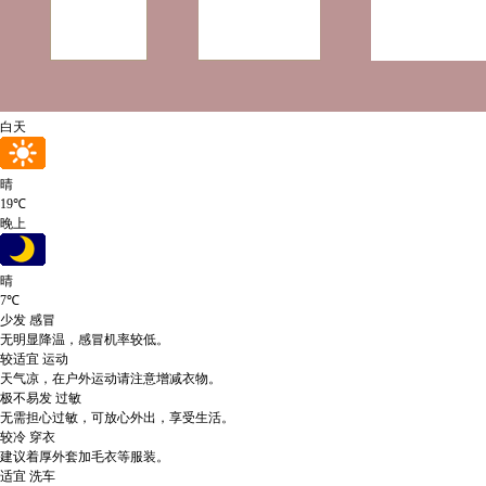
白天
晴
19℃
晚上
晴
7℃
少发
感冒
无明显降温，感冒机率较低。
较适宜
运动
天气凉，在户外运动请注意增减衣物。
极不易发
过敏
无需担心过敏，可放心外出，享受生活。
较冷
穿衣
建议着厚外套加毛衣等服装。
适宜
洗车