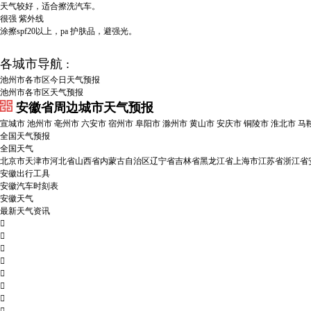
天气较好，适合擦洗汽车。
很强
紫外线
涂擦spf20以上，pa 护肤品，避强光。
各城市导航 :
池州市各市区今日天气预报
池州市各市区天气预报
安徽省周边城市天气预报
宣城市
池州市
亳州市
六安市
宿州市
阜阳市
滁州市
黄山市
安庆市
铜陵市
淮北市
马
全国天气预报
全国天气
北京市
天津市
河北省
山西省
内蒙古自治区
辽宁省
吉林省
黑龙江省
上海市
江苏省
浙江省
安徽出行工具
安徽汽车时刻表
安徽天气
最新天气资讯






