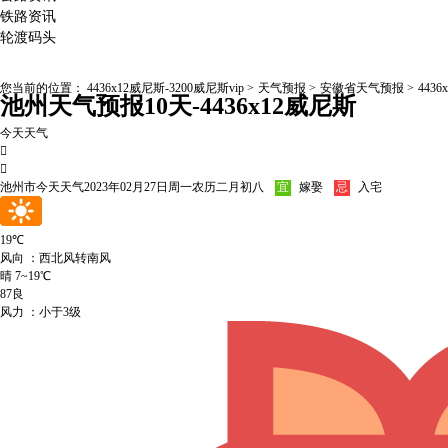
铁路资讯
轮渡码头
您当前的位置：
4436x12威尼斯-3200威尼斯vip
>
天气预报
>
安徽省天气预报
>
4436
池州天气预报10天-4436x12威尼斯
今天天气


池州市今天天气
2023年02月27日
周一
农历二月初八
宜
嫁娶
忌
入宅
19
℃
风向 ：西北风转南风
晴
7~19℃
87良
风力 ：小于3级