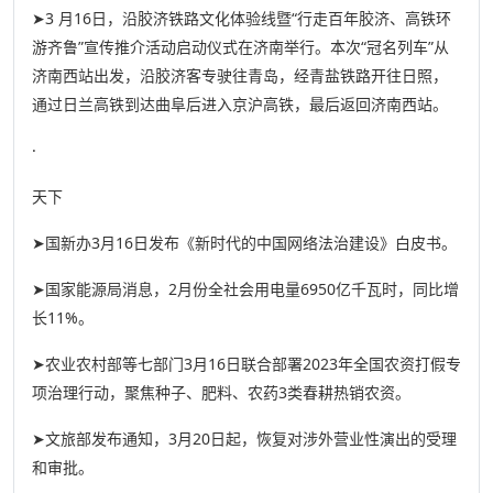
➤3 月16日，沿胶济铁路文化体验线暨“行走百年胶济、高铁环
游齐鲁”宣传推介活动启动仪式在济南举行。本次“冠名列车”从
济南西站出发，沿胶济客专驶往青岛，经青盐铁路开往日照，
通过日兰高铁到达曲阜后进入京沪高铁，最后返回济南西站。
·
天下
➤国新办3月16日发布《新时代的中国网络法治建设》白皮书。
➤国家能源局消息，2月份全社会用电量6950亿千瓦时，同比增
长11%。
➤农业农村部等七部门3月16日联合部署2023年全国农资打假专
项治理行动，聚焦种子、肥料、农药3类春耕热销农资。
➤文旅部发布通知，3月20日起，恢复对涉外营业性演出的受理
和审批。