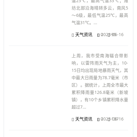
温23℃，最高气温33℃；潍
坊北部沿海晴转多云，南风5
～6级，最低气温25℃，最高
气温31℃。...
天气资讯
0
2023-06-16
95
上周，我市受南海辐合带影
响，以雷阵雨天气为主，10-
15日均出现局地暴雨天气，其
中最大日雨量为78.7毫米（市
区）。据统计，上周全市最大
累积降雨量126.8毫米（新坡
镇），有10个乡镇累积降水量
超过7...
天气资讯
0
2023-06-16
137