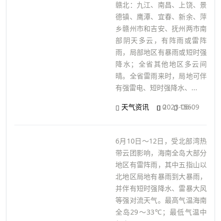
赣北：九江、南昌、上饶、景
德镇、鹰潭、宜春、新余、萍
乡赣州市和吉安、抚州两市南
部阴天多云，有阵雨或雷阵
雨，局部地区有暴雨或短时强
降水；全省其他地区多云间
晴。全省雷雨来时，局地可伴
有强雷电、短时强降水、...
天气资讯
0
2023-06-09
156
6月10日～12日，受北部湾热
带云团影响，海南全岛大部分
地区有雷阵雨，其中五指山以
北地区局地有暴雨到大暴雨，
并伴有短时强降水、雷暴大风
等强对流天气。最高气温海南
全岛29～33℃；最低气温中