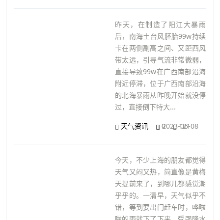
昨天，在制造了阳江大暴雨
后，南海土台风胚胎99w持续
卡在两侧副高之间、又距西风
带太远，引导气流非常微弱，
直接导致99w在广西南部沿海
附近停滞，位于广西南部沿海
的北海暴雨从昨晚开始就没停
过，直接倒下特大...
天气资讯
0
2023-06-08
121
今天，不少上海的朋友都觉得
天气又闷又热，简直像是黄梅
天提前来了，到哪儿都感觉潮
乎乎的。一清早，天气似乎不
错，等到要出门赶车时，哗啦
啦的雨就下了下来。受强降水