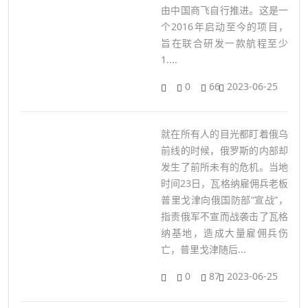
由中国商飞自行推进。这是一
个2016年启动至今的项目，
旨在联合研发一款航程至少
1....
0
66
2023-06-25
就在所有人的目光都盯着俄乌
前线的时候，俄罗斯的内部却
发生了前所未有的危机。当地
时间23日，瓦格纳雇佣兵老板
普里戈津向俄国防部“宣战”，
指责俄军不宣而战袭击了瓦格
纳基地，造成大量雇佣兵伤
亡，普里戈津随后...
0
87
2023-06-25