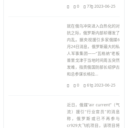
0
77
2023-06-25
就在俄乌冲突进入白热化的对
抗之际，俄罗斯内部却爆发了
内乱。据央视援引多家俄媒6
月24日消息，俄罗斯最大的私
人军事集团——“瓦格纳”老板
普里戈津于当地时间周五突然
发难，指责俄国防部长绍伊古
和总参谋长格拉...
0
61
2023-06-25
近日，俄媒“air current”（气
流）援引“行业官员”的消息
称，俄罗斯或已不再参与
cr929大飞机项目，该项目将