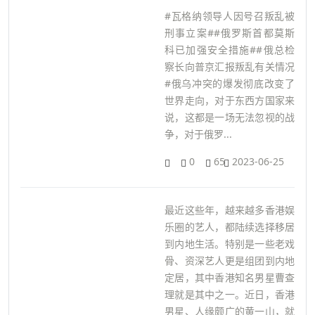
#瓦格纳领导人因号召叛乱被
刑事立案##俄罗斯首都莫斯
科已加强安全措施##俄总检
察长向普京汇报叛乱有关情况
#俄乌冲突的爆发彻底改变了
世界走向，对于东西方国家来
说，这都是一场无法忽视的战
争，对于俄罗...
0
65
2023-06-25
最近这些年，越来越多香港娱
乐圈的艺人，都陆续选择移居
到内地生活。特别是一些老戏
骨、资深艺人更是组团到内地
定居，其中香港知名男星曹查
理就是其中之一。近日，香港
男星、人缘颇广的黄一山，就