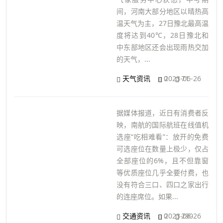
间，河南大部分地区以晴热高
温天气为主，27日豫北最高温
度将达到40℃，28日豫北和
中东部地区还会出现雨热交加
的天气，...
天气资讯
0
2023-06-26
71
据媒体报道，近日有消费者反
映，南航的国际航班在线值机
选座“吃相难看”：放开的免费
可选座位在数量上极少，仅占
全部座位的6%，且不但靠窗
等优质座位几乎全要付费，也
没有符合三口、四口之家出行
的连座席位。如果...
交通资讯
0
2023-06-26
290