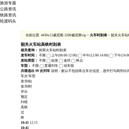
旅游专题
公路资讯
铁路资讯
轮渡码头
当前位置:
4436x12威尼斯-3200威尼斯vip
>
火车时刻表
> 韶关火车
韶关火车站
高铁时刻表
相关查询：
协荣火车站时刻表
发车时间：
不限
上午(06:00-12:00)
中午(12:00-14:00)
下午(14:00
发站类型：
不限
始发
途径
终点
车型：
不限
普通列车
动车组
共筛选出 99 次列车
说明：默认不包括终点车次信息，选中打勾则列出
车次/车型
发/到站
发/到时
开出
预定
纠错
高铁
过
终
10:41
12:15
10:41