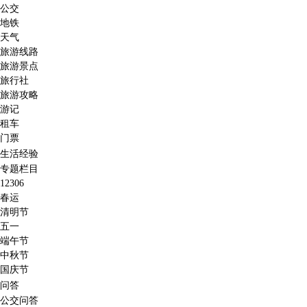
公交
地铁
天气
旅游线路
旅游景点
旅行社
旅游攻略
游记
租车
门票
生活经验
专题栏目
12306
春运
清明节
五一
端午节
中秋节
国庆节
问答
公交问答