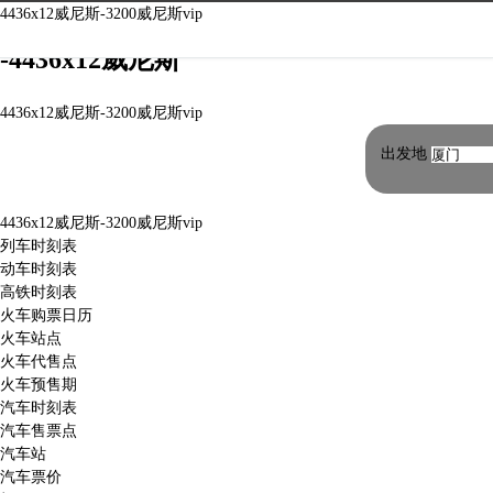
上饶火车站时刻表|上饶火车站列车时刻表
4436x12威尼斯-3200威尼斯vip
-4436x12威尼斯
4436x12威尼斯-3200威尼斯vip
出发地
4436x12威尼斯-3200威尼斯vip
列车时刻表
动车时刻表
高铁时刻表
火车购票日历
火车站点
火车代售点
火车预售期
汽车时刻表
汽车售票点
汽车站
汽车票价