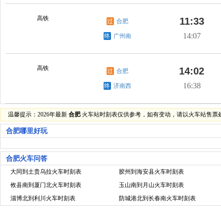
高铁
11:33
过
合肥
14:07
终
广州南
高铁
14:02
过
合肥
16:38
终
济南西
温馨提示：2026年最新
合肥
火车站时刻表仅供参考，如有变动，请以火车站售票
合肥哪里好玩
合肥火车问答
大同到土贵乌拉火车时刻表
胶州到海安县火车时刻表
攸县南到厦门北火车时刻表
玉山南到月山火车时刻表
淄博北到利川火车时刻表
防城港北到长春南火车时刻表