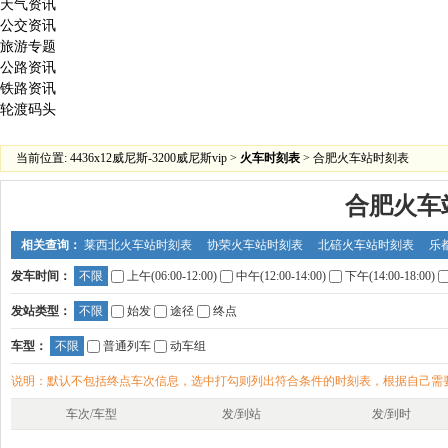
天气资讯
公交资讯
旅游专题
公路资讯
铁路资讯
轮渡码头
当前位置:
4436x12威尼斯-3200威尼斯vip
>
火车时刻表
> 合肥火车站时刻表
合肥火车
相关查询：
莱西北火车站时刻表
协荣火车站时刻表
北碚火车站时刻表
乐
发车时间：
不限
上午(06:00-12:00)
中午(12:00-14:00)
下午(14:00-18:00)
发站类型：
不限
始发
途径
终点
车型：
不限
普通列车
动车组
说明：默认不包括终点车次信息，选中打勾则列出符合条件的时刻表，根据自己需
车次/车型
发/到站
发/到时