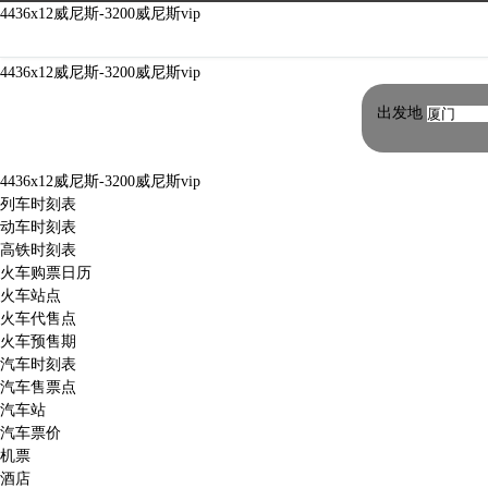
温州到修水汽车票-4436x12威尼斯
4436x12威尼斯-3200威尼斯vip
4436x12威尼斯-3200威尼斯vip
出发地
4436x12威尼斯-3200威尼斯vip
列车时刻表
动车时刻表
高铁时刻表
火车购票日历
火车站点
火车代售点
火车预售期
汽车时刻表
汽车售票点
汽车站
汽车票价
机票
酒店