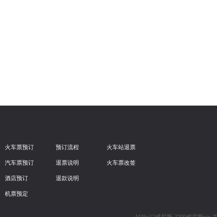
火车票预订
预订流程
火车站退票
汽车票预订
退票说明
火车票改签
酒店预订
退款说明
机票预定