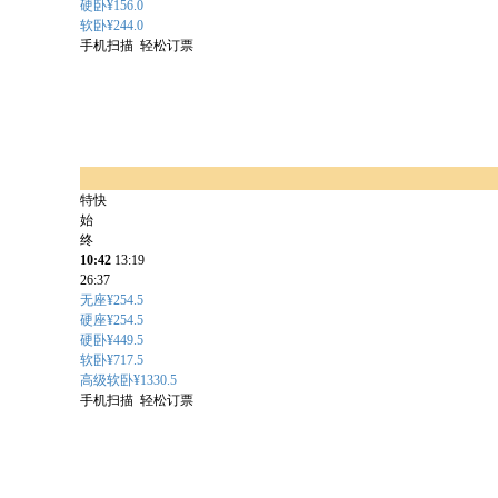
硬卧¥156.0
软卧¥244.0
手机扫描 轻松订票
特快
始
终
10:42
13:19
26:37
无座¥254.5
硬座¥254.5
硬卧¥449.5
软卧¥717.5
高级软卧¥1330.5
手机扫描 轻松订票