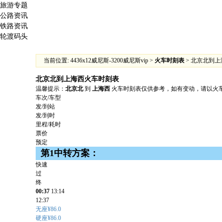
旅游专题
公路资讯
铁路资讯
轮渡码头
当前位置:
4436x12威尼斯-3200威尼斯vip
>
火车时刻表
> 北京北到
北京北到上海西火车时刻表
温馨提示：
北京北
到
上海西
火车时刻表仅供参考，如有变动，请以火车
车次/车型
发/到站
发/到时
里程/耗时
票价
预定
第1中转方案：
快速
过
终
00:37
13:14
12:37
无座¥86.0
硬座¥86.0