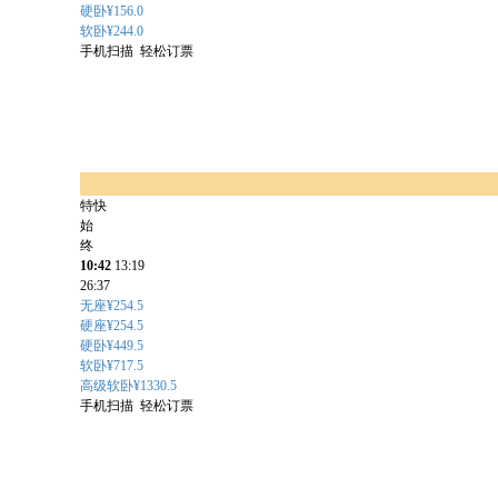
硬卧¥156.0
软卧¥244.0
手机扫描 轻松订票
特快
始
终
10:42
13:19
26:37
无座¥254.5
硬座¥254.5
硬卧¥449.5
软卧¥717.5
高级软卧¥1330.5
手机扫描 轻松订票