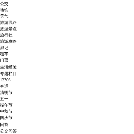
公交
地铁
天气
旅游线路
旅游景点
旅行社
旅游攻略
游记
租车
门票
生活经验
专题栏目
12306
春运
清明节
五一
端午节
中秋节
国庆节
问答
公交问答