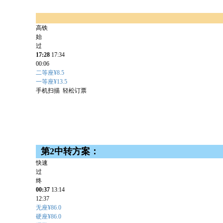
高铁
始
过
17:28
17:34
00:06
二等座¥8.5
一等座¥13.5
手机扫描 轻松订票
第2中转方案：
快速
过
终
00:37
13:14
12:37
无座¥86.0
硬座¥86.0