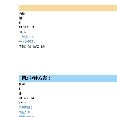
高铁
始
过
13:33
13:39
00:06
二等座¥8.5
一等座¥13.5
手机扫描 轻松订票
第3中转方案：
快速
过
终
00:37
13:14
12:37
无座¥86.0
硬座¥86.0