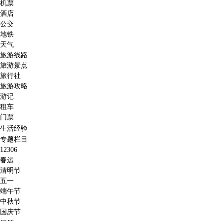
机票
酒店
公交
地铁
天气
旅游线路
旅游景点
旅行社
旅游攻略
游记
租车
门票
生活经验
专题栏目
12306
春运
清明节
五一
端午节
中秋节
国庆节