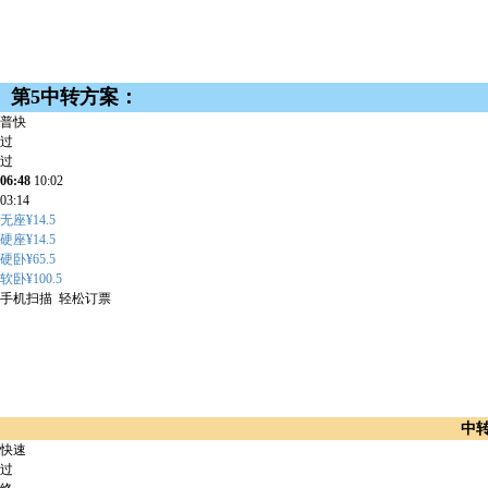
第5中转方案：
普快
过
过
06:48
10:02
03:14
无座¥14.5
硬座¥14.5
硬卧¥65.5
软卧¥100.5
手机扫描 轻松订票
中
快速
过