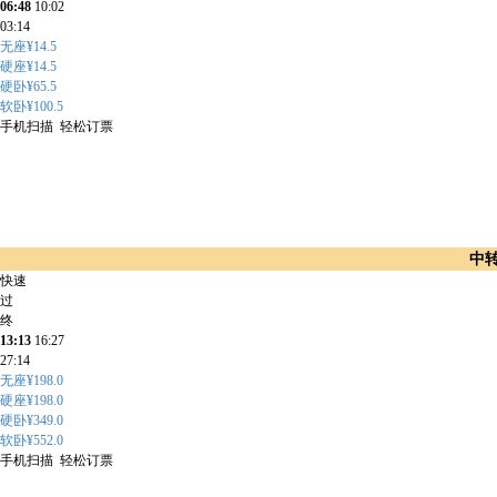
06:48
10:02
03:14
无座¥14.5
硬座¥14.5
硬卧¥65.5
软卧¥100.5
手机扫描 轻松订票
中
快速
过
终
13:13
16:27
27:14
无座¥198.0
硬座¥198.0
硬卧¥349.0
软卧¥552.0
手机扫描 轻松订票