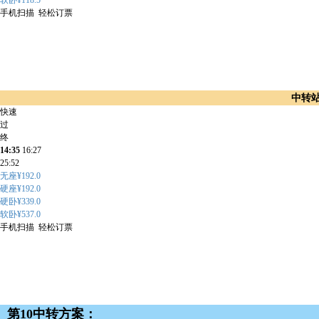
软卧¥118.5
手机扫描 轻松订票
中转
快速
过
终
14:35
16:27
25:52
无座¥192.0
硬座¥192.0
硬卧¥339.0
软卧¥537.0
手机扫描 轻松订票
第10中转方案：