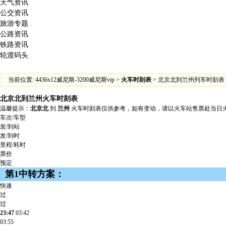
天气资讯
公交资讯
旅游专题
公路资讯
铁路资讯
轮渡码头
当前位置:
4436x12威尼斯-3200威尼斯vip
>
火车时刻表
> 北京北到兰州列车时刻表
北京北到兰州火车时刻表
温馨提示：
北京北
到
兰州
火车时刻表仅供参考，如有变动，请以火车站售票处当日火
车次/车型
发/到站
发/到时
里程/耗时
票价
预定
第1中转方案：
快速
过
过
23:47
03:42
03:55