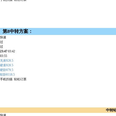
第8中转方案：
快速
过
过
23:47
03:42
03:55
无座¥28.5
硬座¥28.5
硬卧¥79.5
软卧¥118.5
手机扫描 轻松订票
中转
快速