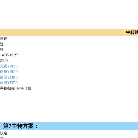
中转
快速
过
终
14:35
16:27
25:52
无座¥192.0
硬座¥192.0
硬卧¥339.0
软卧¥537.0
手机扫描 轻松订票
第7中转方案：
快速