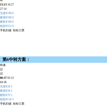
终
13:13
16:27
27:14
无座¥198.0
硬座¥198.0
硬卧¥349.0
软卧¥552.0
手机扫描 轻松订票
第6中转方案：
快速
过
过
00:37
05:15
04:38
无座¥28.5
硬座¥28.5
硬卧¥79.5
软卧¥118.5
手机扫描 轻松订票