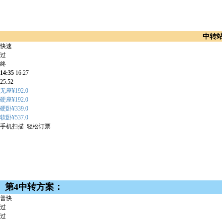
中转
快速
过
终
14:35
16:27
25:52
无座¥192.0
硬座¥192.0
硬卧¥339.0
软卧¥537.0
手机扫描 轻松订票
第4中转方案：
普快
过
过