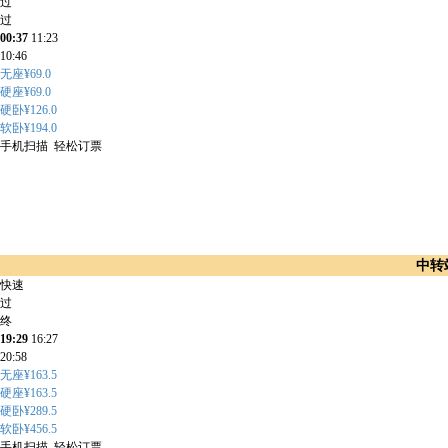
过
过
00:37
11:23
10:46
无座¥69.0
硬座¥69.0
硬卧¥126.0
软卧¥194.0
手机扫描 轻松订票
中转
快速
过
终
19:29
16:27
20:58
无座¥163.5
硬座¥163.5
硬卧¥289.5
软卧¥456.5
手机扫描 轻松订票