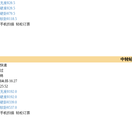
无座¥28.5
硬座¥28.5
硬卧¥79.5
软卧¥118.5
手机扫描 轻松订票
中转
快速
过
终
14:35
16:27
25:52
无座¥192.0
硬座¥192.0
硬卧¥339.0
软卧¥537.0
手机扫描 轻松订票