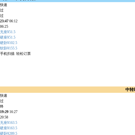
快速
过
过
23:47
06:12
06:25
无座¥51.5
硬座¥51.5
硬卧¥102.5
软卧¥155.5
手机扫描 轻松订票
中转
快速
过
终
19:29
16:27
20:58
无座¥163.5
硬座¥163.5
硬卧¥289.5