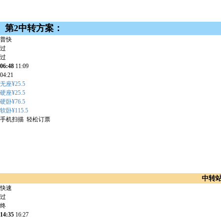
第2中转方案：
普快
过
过
06:48
11:09
04:21
无座¥25.5
硬座¥25.5
硬卧¥76.5
软卧¥115.5
手机扫描 轻松订票
中转
快速
过
终
14:35
16:27