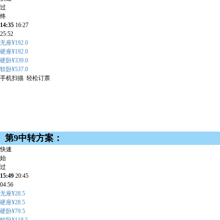
过
终
14:35
16:27
25:52
无座¥192.0
硬座¥192.0
硬卧¥339.0
软卧¥537.0
手机扫描 轻松订票
第9中转方案：
快速
始
过
15:49
20:45
04:56
无座¥28.5
硬座¥28.5
硬卧¥79.5