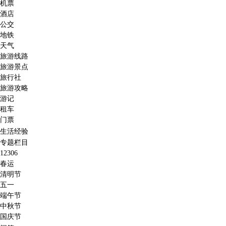
机票
酒店
公交
地铁
天气
旅游线路
旅游景点
旅行社
旅游攻略
游记
租车
门票
生活经验
专题栏目
12306
春运
清明节
五一
端午节
中秋节
国庆节