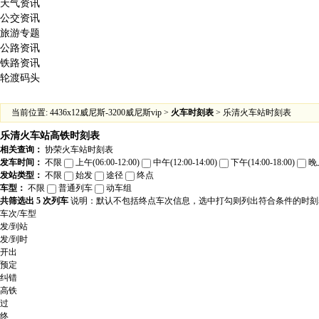
天气资讯
公交资讯
旅游专题
公路资讯
铁路资讯
轮渡码头
当前位置:
4436x12威尼斯-3200威尼斯vip
>
火车时刻表
> 乐清火车站时刻表
乐清火车站
高铁时刻表
相关查询：
协荣火车站时刻表
发车时间：
不限
上午(06:00-12:00)
中午(12:00-14:00)
下午(14:00-18:00)
晚上
发站类型：
不限
始发
途径
终点
车型：
不限
普通列车
动车组
共筛选出 5 次列车
说明：默认不包括终点车次信息，选中打勾则列出符合条件的时刻
车次/车型
发/到站
发/到时
开出
预定
纠错
高铁
过
终