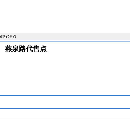
 燕泉路代售点
燕泉路代售点