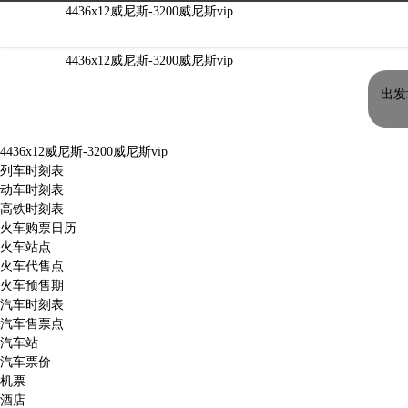
湖南燕泉路代售点|燕泉路代售点电话-4436
4436x12威尼斯-3200威尼斯vip
4436x12威尼斯-3200威尼斯vip
出发
4436x12威尼斯-3200威尼斯vip
列车时刻表
动车时刻表
高铁时刻表
火车购票日历
火车站点
火车代售点
火车预售期
汽车时刻表
汽车售票点
汽车站
汽车票价
机票
酒店