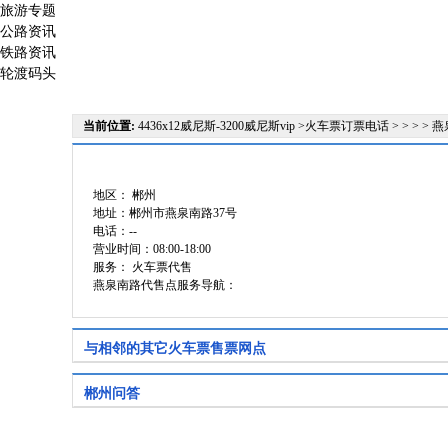
旅游专题
公路资讯
铁路资讯
轮渡码头
当前位置:
4436x12威尼斯-3200威尼斯vip
>
火车票订票电话
> > > 
地区：
郴州
地址：郴州市燕泉南路37号
电话：--
营业时间：08:00-18:00
服务： 火车票代售
燕泉南路代售点服务导航：
与相邻的其它火车票售票网点
郴州问答