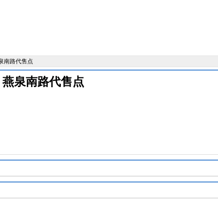
> 燕泉南路代售点
燕泉南路代售点