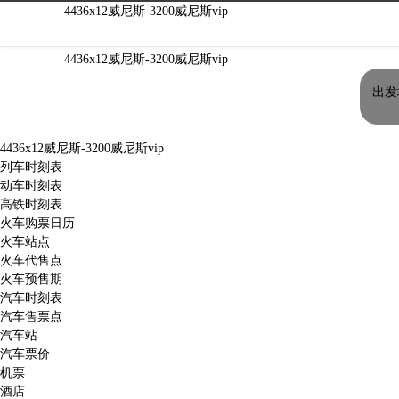
湖南燕泉南路代售点|燕泉南路代售点电话-44
4436x12威尼斯-3200威尼斯vip
4436x12威尼斯-3200威尼斯vip
出发
4436x12威尼斯-3200威尼斯vip
列车时刻表
动车时刻表
高铁时刻表
火车购票日历
火车站点
火车代售点
火车预售期
汽车时刻表
汽车售票点
汽车站
汽车票价
机票
酒店