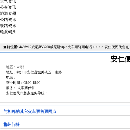
天气资讯
公交资讯
旅游专题
公路资讯
铁路资讯
轮渡码头
当前位置:
4436x12威尼斯-3200威尼斯vip
>
火车票订票电话
> > > > 安仁便民代售点
安仁
地区：
郴州
地址：郴州市安仁县城关镇五一南路
电话：--
营业时间：08:00-18:00
服务： 火车票代售
安仁便民代售点服务导航：
与相邻的其它火车票售票网点
郴州问答