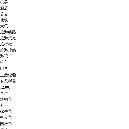
机票
酒店
公交
地铁
天气
旅游线路
旅游景点
旅行社
旅游攻略
游记
租车
门票
生活经验
专题栏目
12306
春运
清明节
五一
端午节
中秋节
国庆节