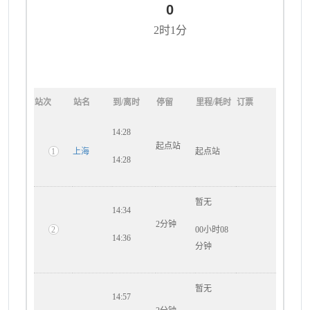
0
2时1分
站次
站名
到/离时
停留
里程/耗时
订票
14:28
起点站
1
上海
起点站
14:28
暂无
14:34
2分钟
2
00小时08
14:36
分钟
暂无
14:57