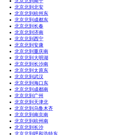
到达站：
北京北到南宁
过
到达时间:20:53
北京北到北安
耗时：00:19
总里程：193公里
北京北到杭州东
北京北到成都东
订票平台：
北京北到长春
北京北到济南
北京北到西宁
北京北到安康
北京北到重庆南
北京北到大明湖
北京北到长沙南
北京北到太原东
北京北到武汉
北京北到海口东
北京北到成都南
北京北到广州
北京北到天津北
北京北到乌鲁木齐
北京北到南京南
北京北到杭州南
北京北到长沙
北京北到呼和浩特东