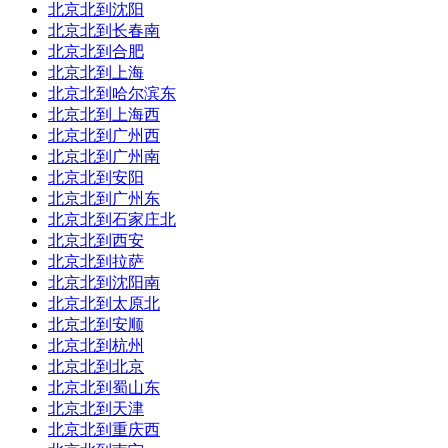
到达站：
过
到达时间:10:40
北京北到沈阳
北京北到长春南
耗时：00:26
总里程：26公里
北京北到合肥
北京北到上海
订票平台：
北京北到哈尔滨东
北京北到上海西
9
直达：
北京北到广州西
车次/车型：
g7304
高铁
北京北到广州南
北京北到安阳
发车站：
始
杭州
发车时间:08:00
北京北到广州东
北京北到石家庄北
到达站：
过
到达时间:08:26
北京北到西安
北京北到拉萨
耗时：00:26
总里程：26公里
北京北到沈阳南
订票平台：
北京北到太原北
北京北到安顺
10
直达：
北京北到杭州
北京北到北京
车次/车型：
动车组
北京北到蜀山东
北京北到天津
发车站：
过
杭州
发车时间:20:34
北京北到重庆西