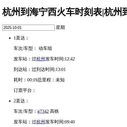
杭州到海宁西火车时刻表|杭州到海
星期
1
直达：
车次/车型：
动车组
发车站：
过
杭州
发车时间:12:42
到达站：
过
到达时间:13:01
耗时：00:19
总里程：未知
订票平台：
2
直达：
车次/车型：
g7342
高铁
发车站：
过
杭州
发车时间:09:40