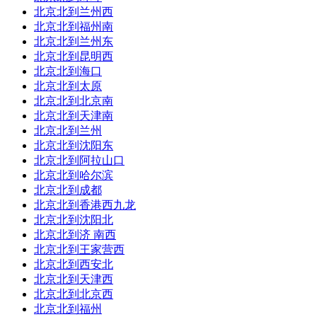
到达站：
过
到达时间:16:19
北京北到兰州西
北京北到福州南
耗时：00:19
总里程：26公里
北京北到兰州东
北京北到昆明西
订票平台：
北京北到海口
7
北京北到太原
直达：
北京北到北京南
车次/车型：
g7310
高铁
北京北到天津南
北京北到兰州
发车站：
始
杭州
发车时间:11:00
北京北到沈阳东
北京北到阿拉山口
到达站：
过
到达时间:11:19
北京北到哈尔滨
北京北到成都
耗时：00:19
总里程：26公里
北京北到香港西九龙
订票平台：
北京北到沈阳北
北京北到济 南西
8
直达：
北京北到王家营西
北京北到西安北
车次/车型：
g7382
高铁
北京北到天津西
北京北到北京西
发车站：
始
杭州
发车时间:10:14
北京北到福州