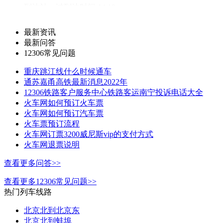
到达站：
过
到达时间:14:19
耗时：00:19
总里程：未知
最新资讯
最新问答
订票平台：
12306常见问题
5
直达：
重庆跳江线什么时候通车
车次/车型：
g7388
高铁
通苏嘉甬高铁最新消息2022年
12306铁路客户服务中心铁路客运南宁投诉电话大全
发车站：
始
杭州
发车时间:20:26
火车网如何预订火车票
火车网如何预订汽车票
到达站：
过
到达时间:20:45
火车票预订流程
火车网订票3200威尼斯vip的支付方式
耗时：00:19
总里程：26公里
火车网退票说明
订票平台：
查看更多问答>>
6
直达：
查看更多12306常见问题>>
车次/车型：
g7320
高铁
热门列车线路
发车站：
始
杭州
发车时间:16:00
北京北到北京东
北京北到蚌埠