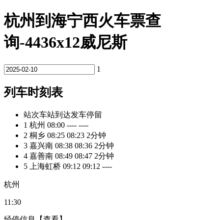
杭州到海宁西火车票查
询-4436x12威尼斯
1
列车时刻表
站次
车站
到达
发车
停留
1
杭州
08:00
----
----
2
桐乡
08:25
08:23
2分钟
3
嘉兴南
08:38
08:36
2分钟
4
嘉善南
08:49
08:47
2分钟
5
上海虹桥
09:12
09:12
----
杭州
11:30
经停信息
【查看】