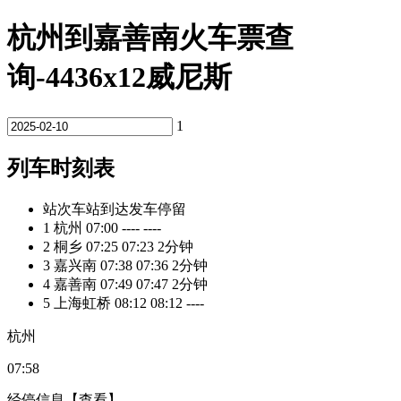
杭州到嘉善南火车票查
询-4436x12威尼斯
1
列车时刻表
站次
车站
到达
发车
停留
1
杭州
07:00
----
----
2
桐乡
07:25
07:23
2分钟
3
嘉兴南
07:38
07:36
2分钟
4
嘉善南
07:49
07:47
2分钟
5
上海虹桥
08:12
08:12
----
杭州
07:58
经停信息
【查看】