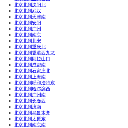
到达站：
过
嘉兴南
到达时间:19:06
北京北到沈阳北
北京北到武汉
耗时：00:30
总里程：未知
北京北到天津南
北京北到安阳
订票平台：
北京北到广州
7
北京北到南京
直达：
北京北到北安
车次/车型：
动车组
北京北到重庆北
北京北到香港西九龙
发车站：
过
杭州
发车时间:13:55
北京北到阿拉山口
北京北到成都南
到达站：
过
嘉兴南
到达时间:14:50
北京北到石家庄北
北京北到上海南
耗时：00:55
总里程：79公里
北京北到呼和浩特东
订票平台：
北京北到哈尔滨西
北京北到广州南
8
直达：
北京北到长春西
北京北到济南
车次/车型：
动车组
北京北到乌鲁木齐
北京北到太原东
发车站：
过
杭州
发车时间:20:34
北京北到南京南