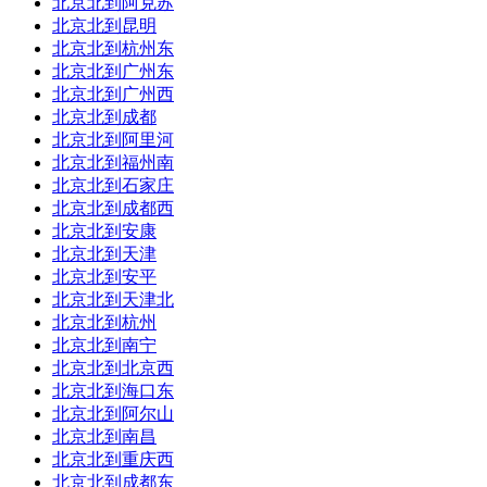
到达站：
北京北到阿克苏
过
嘉兴南
到达时间:11:36
北京北到昆明
耗时：00:36
总里程：85公里
北京北到杭州东
北京北到广州东
订票平台：
北京北到广州西
北京北到成都
北京北到阿里河
北京北到福州南
北京北到石家庄
北京北到成都西
北京北到安康
北京北到天津
北京北到安平
北京北到天津北
北京北到杭州
北京北到南宁
北京北到北京西
北京北到海口东
北京北到阿尔山
北京北到南昌
北京北到重庆西
北京北到成都东