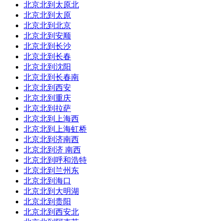
到达站：
过
嘉兴南
到达时间:21:15
北京北到太原北
北京北到太原
耗时：00:41
总里程：79公里
北京北到北京
北京北到安顺
订票平台：
北京北到长沙
北京北到长春
9
直达：
北京北到沈阳
车次/车型：
g7382
高铁
北京北到长春南
北京北到西安
发车站：
始
杭州
发车时间:10:14
北京北到重庆
北京北到拉萨
到达站：
过
嘉兴南
到达时间:10:57
北京北到上海西
北京北到上海虹桥
耗时：00:43
总里程：85公里
北京北到济南西
订票平台：
北京北到济 南西
北京北到呼和浩特
10
直达：
北京北到兰州东
北京北到海口
车次/车型：
g7310
高铁
北京北到大明湖
北京北到贵阳
发车站：
始
杭州
发车时间:11:00
北京北到西安北