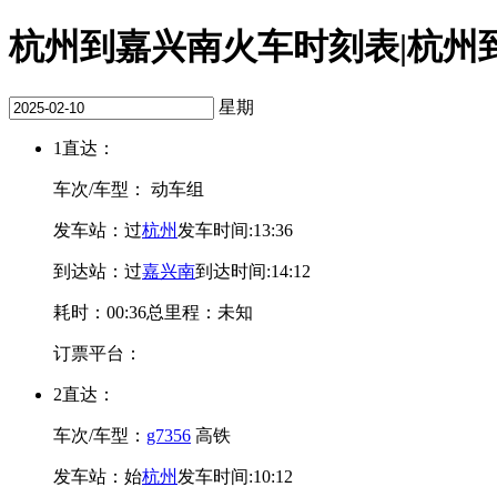
杭州到嘉兴南火车时刻表|杭州到嘉
星期
1
直达：
车次/车型：
动车组
发车站：
过
杭州
发车时间:13:36
到达站：
过
嘉兴南
到达时间:14:12
耗时：00:36
总里程：未知
订票平台：
2
直达：
车次/车型：
g7356
高铁
发车站：
始
杭州
发车时间:10:12