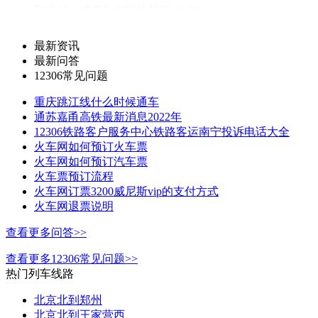
到达站：
过
嘉兴南
到达时间:10:23
耗时：00:43
总里程：未知
最新资讯
最新问答
订票平台：
12306常见问题
5
直达：
重庆跳江线什么时候通车
车次/车型：
g7343
高铁
通苏嘉甬高铁最新消息2022年
12306铁路客户服务中心铁路客运南宁投诉电话大全
发车站：
过
杭州
发车时间:09:40
火车网如何预订火车票
火车网如何预订汽车票
到达站：
过
嘉兴南
到达时间:10:23
火车票预订流程
火车网订票3200威尼斯vip的支付方式
耗时：00:43
总里程：未知
火车网退票说明
订票平台：
查看更多问答>>
6
直达：
查看更多12306常见问题>>
车次/车型：
动车组
热门列车线路
发车站：
过
杭州
发车时间:18:36
北京北到郑州
北京北到王家营西