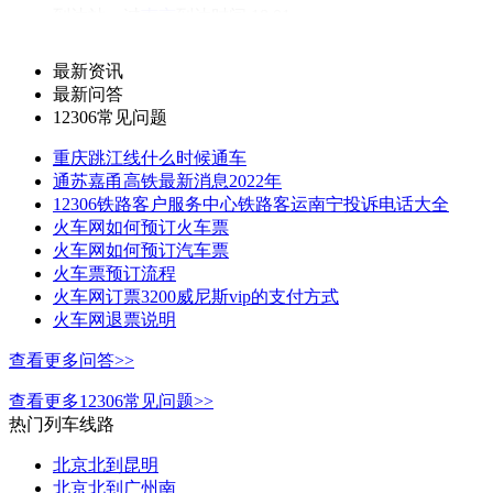
到达站：
过
南京
到达时间:18:01
耗时：02:57
总里程：未知
最新资讯
最新问答
订票平台：
12306常见问题
5
直达：
重庆跳江线什么时候通车
车次/车型：
快速
通苏嘉甬高铁最新消息2022年
12306铁路客户服务中心铁路客运南宁投诉电话大全
发车站：
始
上海
发车时间:13:27
火车网如何预订火车票
火车网如何预订汽车票
到达站：
过
南京
到达时间:17:55
火车票预订流程
火车网订票3200威尼斯vip的支付方式
耗时：04:28
总里程：未知
火车网退票说明
订票平台：
查看更多问答>>
6
直达：
查看更多12306常见问题>>
车次/车型：
快速
热门列车线路
发车站：
始
上海
发车时间:09:20
北京北到昆明
北京北到广州南