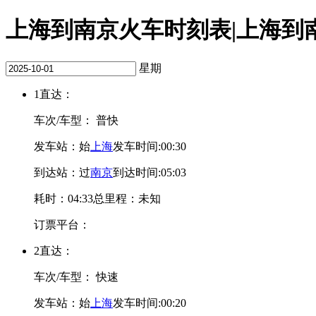
上海到南京火车时刻表|上海到南京
星期
1
直达：
车次/车型：
普快
发车站：
始
上海
发车时间:00:30
到达站：
过
南京
到达时间:05:03
耗时：04:33
总里程：未知
订票平台：
2
直达：
车次/车型：
快速
发车站：
始
上海
发车时间:00:20