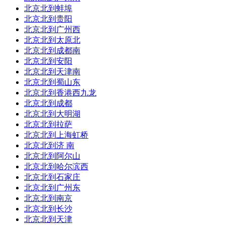
到达站：
过
南京
到达时间:13:06
北京北到蚌埠
北京北到贵阳
耗时：03:46
总里程：未知
北京北到广州西
北京北到太原北
订票平台：
北京北到成都南
7
北京北到安阳
直达：
北京北到天津南
车次/车型：
快速
北京北到蜀山东
北京北到香港西九龙
发车站：
始
上海
发车时间:22:12
北京北到成都
北京北到大明湖
到达站：
过
南京
到达时间:02:27
北京北到拉萨
北京北到上海虹桥
耗时：04:15
总里程：未知
北京北到济 南
订票平台：
北京北到阿尔山
北京北到哈尔滨西
8
直达：
北京北到石家庄
北京北到广州东
车次/车型：
快速
北京北到南京
北京北到长沙
发车站：
始
上海
发车时间:22:06
北京北到天津