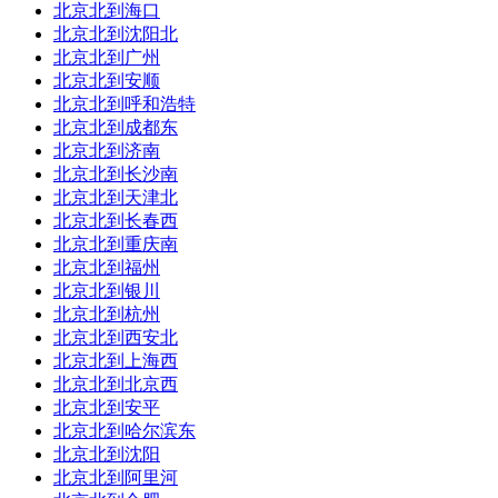
到达站：
过
南京
到达时间:02:05
北京北到海口
北京北到沈阳北
耗时：03:59
总里程：未知
北京北到广州
北京北到安顺
订票平台：
北京北到呼和浩特
北京北到成都东
9
直达：
北京北到济南
车次/车型：
快速
北京北到长沙南
北京北到天津北
发车站：
始
上海
发车时间:21:24
北京北到长春西
北京北到重庆南
到达站：
过
南京
到达时间:01:20
北京北到福州
北京北到银川
耗时：03:56
总里程：未知
北京北到杭州
订票平台：
北京北到西安北
北京北到上海西
10
直达：
北京北到北京西
北京北到安平
车次/车型：
普快
北京北到哈尔滨东
北京北到沈阳
发车站：
始
上海
发车时间:19:07
北京北到阿里河