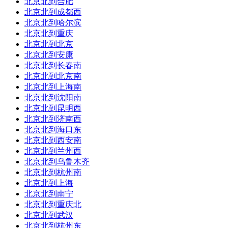
到达站：
北京北到合肥
过
南京
到达时间:21:31
北京北到成都西
耗时：02:24
总里程：未知
北京北到哈尔滨
北京北到重庆
订票平台：
北京北到北京
北京北到安康
北京北到长春南
北京北到北京南
北京北到上海南
北京北到沈阳南
北京北到昆明西
北京北到济南西
北京北到海口东
北京北到西安南
北京北到兰州西
北京北到乌鲁木齐
北京北到杭州南
北京北到上海
北京北到南宁
北京北到重庆北
北京北到武汉
北京北到杭州东