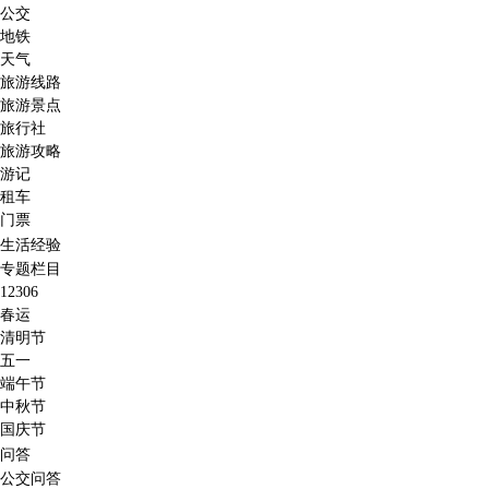
公交
地铁
天气
旅游线路
旅游景点
旅行社
旅游攻略
游记
租车
门票
生活经验
专题栏目
12306
春运
清明节
五一
端午节
中秋节
国庆节
问答
公交问答