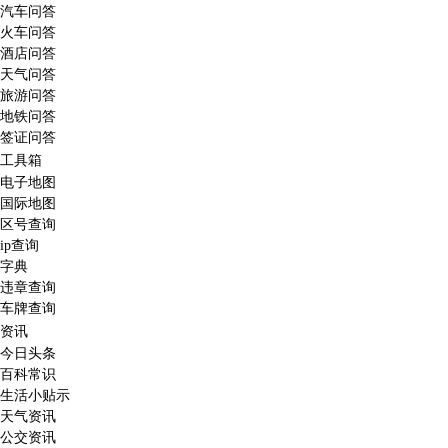
汽车问答
火车问答
酒店问答
天气问答
旅游问答
地铁问答
签证问答
工具箱
电子地图
国际地图
区号查询
ip查询
字典
违章查询
车牌查询
资讯
今日头条
百科常识
生活小贴示
天气资讯
公交资讯