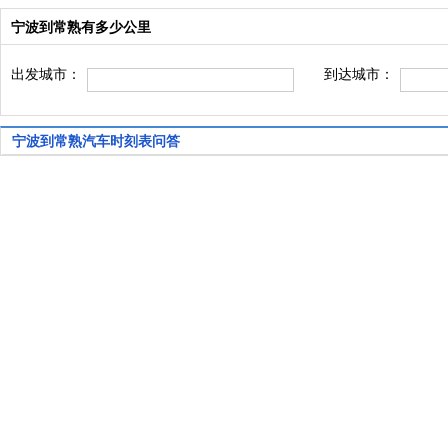
宁波到常熟有多少公里
出发城市：
到达城市：
宁波到常熟汽车时刻表问答