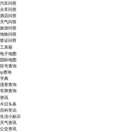
汽车问答
火车问答
酒店问答
天气问答
旅游问答
地铁问答
签证问答
工具箱
电子地图
国际地图
区号查询
ip查询
字典
违章查询
车牌查询
资讯
今日头条
百科常识
生活小贴示
天气资讯
公交资讯