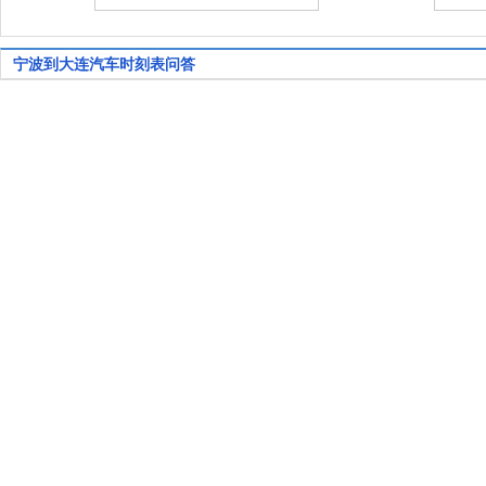
宁波到大连汽车时刻表问答